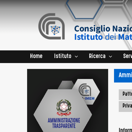
Home
Istituto
Ricerca
Serv
Ammin
Patto
Priv
Infor