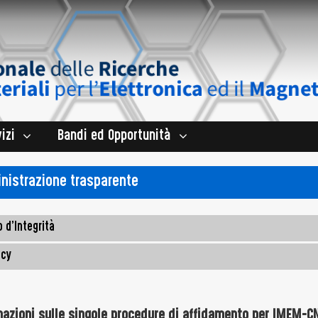
izi
Bandi ed Opportunità
istrazione trasparente
 d'Integrità
acy
mazioni sulle singole procedure di affidamento per IMEM-C