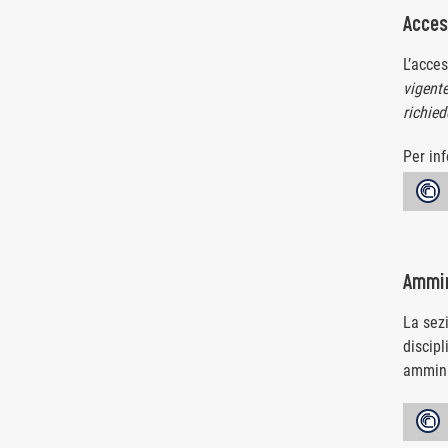
Acces
L’acce
vigente
richied
Per in
A
Ammin
La sez
discipl
ammini
A