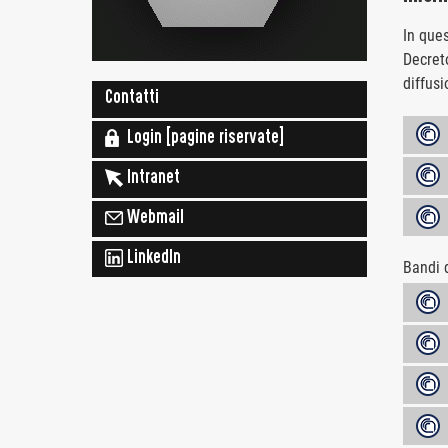
In ques
Decreto
diffusi
Contatti
A
Login [pagine riservate]
I
Intranet
I
Webmail
LinkedIn
Bandi d
B
B
B
B