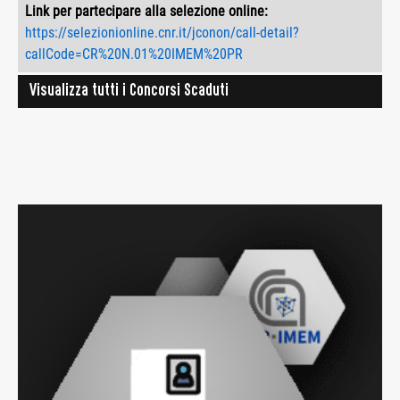
Link per partecipare alla selezione online:
https://selezionionline.cnr.it/jconon/call-detail?
callCode=CR%20N.01%20IMEM%20PR
Visualizza tutti i Concorsi Scaduti