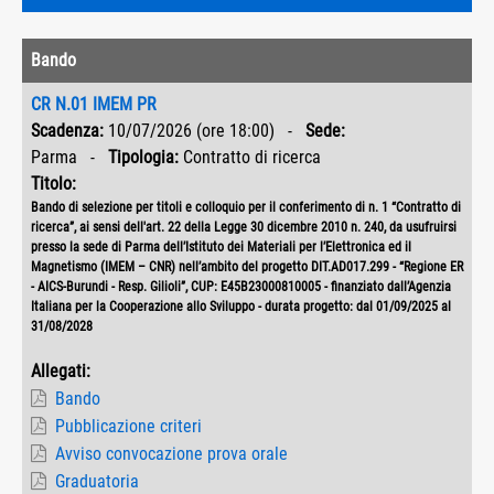
Bando
CR N.01 IMEM PR
Scadenza:
10/07/2026 (ore 18:00) -
Sede:
Parma -
Tipologia:
Contratto di ricerca
Titolo:
Bando di selezione per titoli e colloquio per il conferimento di n. 1 “Contratto di
ricerca”, ai sensi dell'art. 22 della Legge 30 dicembre 2010 n. 240, da usufruirsi
presso la sede di Parma dell’Istituto dei Materiali per l’Elettronica ed il
Magnetismo (IMEM – CNR) nell’ambito del progetto DIT.AD017.299 - “Regione ER
- AICS-Burundi - Resp. Gilioli”, CUP: E45B23000810005 - finanziato dall’Agenzia
Italiana per la Cooperazione allo Sviluppo - durata progetto: dal 01/09/2025 al
31/08/2028
Allegati:
Bando
Pubblicazione criteri
Avviso convocazione prova orale
Graduatoria