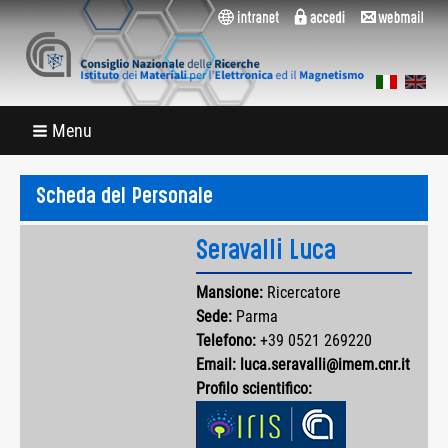
Menu
Scheda del Personale
Seravalli Luca
Mansione:
Ricercatore
Sede:
Parma
Telefono:
+39 0521 269220
Email:
luca.seravalli@imem.cnr.it
Profilo scientifico: