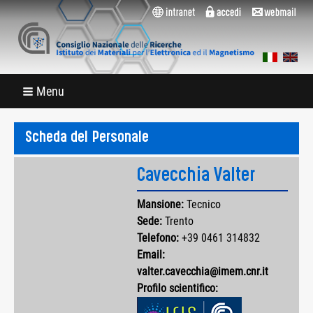
Menu
Scheda del Personale
Cavecchia Valter
Mansione:
Tecnico
Sede:
Trento
Telefono:
+39 0461 314832
Email:
valter.cavecchia@imem.cnr.it
Profilo scientifico: