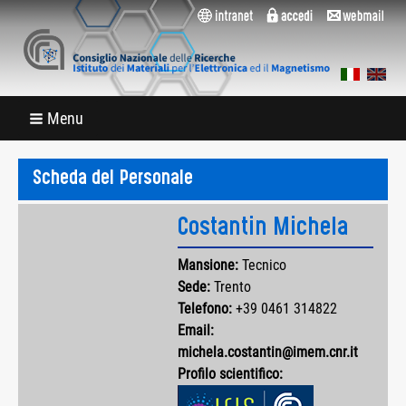
Menu
Scheda del Personale
Costantin Michela
Mansione:
Tecnico
Sede:
Trento
Telefono:
+39 0461 314822
Email:
michela.costantin@imem.cnr.it
Profilo scientifico: