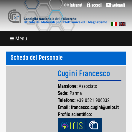
Menu
Scheda del Personale
Cugini Francesco
Mansione:
Associato
Sede:
Parma
Telefono:
+39 0521 906332
Email:
francesco.cugini@unipr.it
Profilo scientifico: