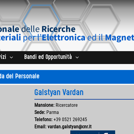
izi
Bandi ed Opportunità
a del Personale
Galstyan Vardan
Mansione:
Ricercatore
Sede:
Parma
Telefono:
+39 0521 269245
Email:
vardan.galstyan@cnr.it