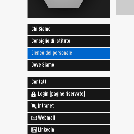
Chi Siamo
Consiglio di istituto
Elenco del personale
Dove Siamo
Contatti
Login [pagine riservate]
Intranet
Webmail
LinkedIn