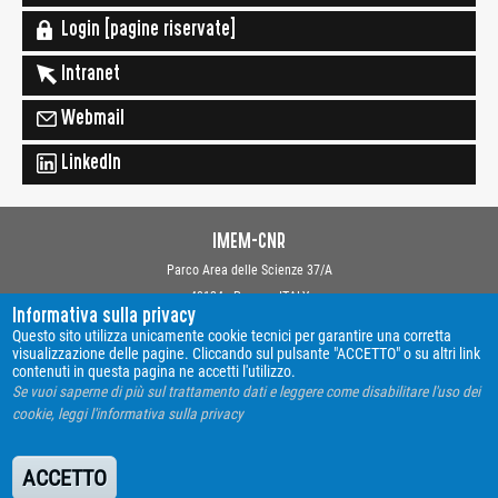
Login [pagine riservate]
Intranet
Webmail
LinkedIn
IMEM-CNR
Parco Area delle Scienze 37/A
43124 - Parma - ITALY
Informativa sulla privacy
Copyright © 2019 Istituto dei Materiali per l'Elettronica ed il Magnetismo
Questo sito utilizza unicamente cookie tecnici per garantire una corretta
Webmaster: Davide Calestani
visualizzazione delle pagine. Cliccando sul pulsante "ACCETTO" o su altri link
contenuti in questa pagina ne accetti l'utilizzo.
Se vuoi saperne di più sul trattamento dati e leggere come disabilitare l'uso dei
Contatti
cookie, leggi l'informativa sulla privacy
Privacy
Amministrazione trasparente
ACCETTO