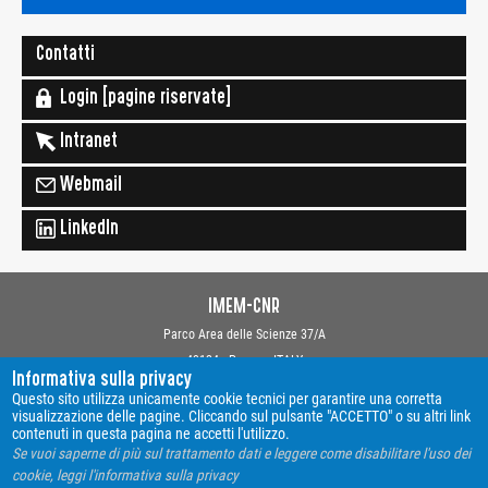
Contatti
Login [pagine riservate]
Intranet
Webmail
LinkedIn
IMEM-CNR
Parco Area delle Scienze 37/A
43124 - Parma - ITALY
Informativa sulla privacy
Copyright © 2019 Istituto dei Materiali per l'Elettronica ed il Magnetismo
Questo sito utilizza unicamente cookie tecnici per garantire una corretta
Webmaster: Davide Calestani
visualizzazione delle pagine. Cliccando sul pulsante "ACCETTO" o su altri link
contenuti in questa pagina ne accetti l'utilizzo.
Se vuoi saperne di più sul trattamento dati e leggere come disabilitare l'uso dei
Contatti
cookie, leggi l'informativa sulla privacy