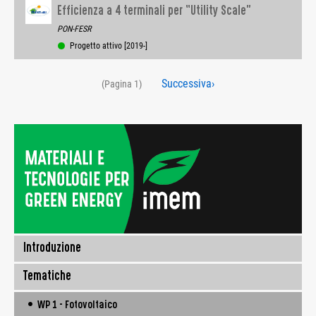
Efficienza a 4 terminali per “Utility Scale”
PON-FESR
Progetto attivo [2019-]
Paginazione
Pagina
Successiva›
(Pagina 1)
successiva
Introduzione
Tematiche
• WP 1 - Fotovoltaico